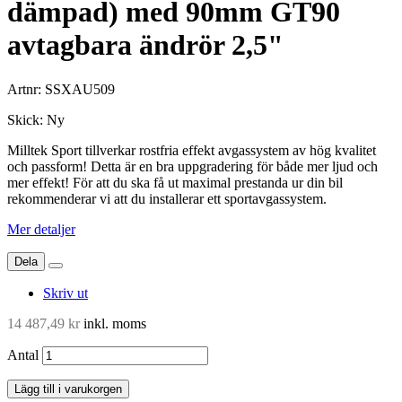
dämpad) med 90mm GT90
avtagbara ändrör 2,5"
Artnr:
SSXAU509
Skick:
Ny
Milltek Sport tillverkar rostfria effekt avgassystem av hög kvalitet
och passform! Detta är en bra uppgradering för både mer ljud och
mer effekt! För att du ska få ut maximal prestanda ur din bil
rekommenderar vi att du installerar ett sportavgassystem.
Mer detaljer
Dela
Skriv ut
14 487,49 kr
inkl. moms
Antal
Lägg till i varukorgen