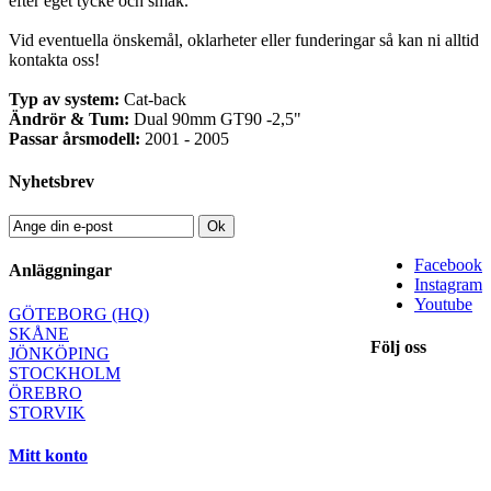
efter eget tycke och smak.
Vid eventuella önskemål, oklarheter eller funderingar så kan ni alltid
kontakta oss!
Typ av system:
Cat-back
Ändrör & Tum:
Dual 90mm GT90 -2,5"
Passar årsmodell:
2001 - 2005
Nyhetsbrev
Ok
Facebook
Anläggningar
Instagram
Youtube
GÖTEBORG (HQ)
SKÅNE
Följ oss
JÖNKÖPING
STOCKHOLM
ÖREBRO
STORVIK
Mitt konto