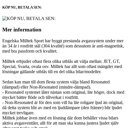
KÖP NU, BETALA SEN:
Mer information
Engelska Milltek Sport har byggt prestanda avgassystem under mer
än 34 år i rostfritt stål (304 kvalité) som dessutom är anti-magnetisk,
med bra passform och kvalitet.
Milltek erbjuder oftast flera olika utblås att välja mellan: JET, GT,
Special, Svarta, ovala osv. Milltek har allt som oftast mängder med
lösningar gällande utblås till en del olika bilar/modeller.
Sedan kan man till dom flesta system välja bland Resonated
(dämpad) eller Non-Resonated (mindre-dämpad).
- Resonated systemet låter nästan som original, lite högre, dock med
mycket bättre flöde och tillverkat i rostfritt.
- Non-Resonated är för den som vill ha lite roligare ljud än original,
då detta system blir av med en ljuddämpare (den främre) blir ljudet
mycket trevligare.
Milltek jobbar även med en lösning där dom behåller vissa bilars
aktiva avgasventiler, allt för att man ska kunna justera ljudet själv