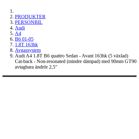
PRODUKTER
PERSONBIL
Audi
A4
B6 01-05
1.8T 163hk
Avgassystem
Audi A4 1.8T B6 quattro Sedan - Avant 163hk (5 växlad)
Cat-back - Non-resonated (mindre dämpad) med 90mm GT90
avtagbara ändrör 2,5"