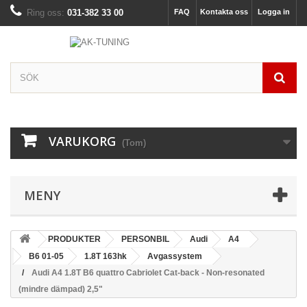
Ring oss:
031-382 33 00
FAQ
Kontakta oss
Logga in
VARUKORG
(Tom)
MENY
PRODUKTER
PERSONBIL
Audi
A4
B6 01-05
1.8T 163hk
Avgassystem
Audi A4 1.8T B6 quattro Cabriolet Cat-back - Non-resonated
(mindre dämpad) 2,5"