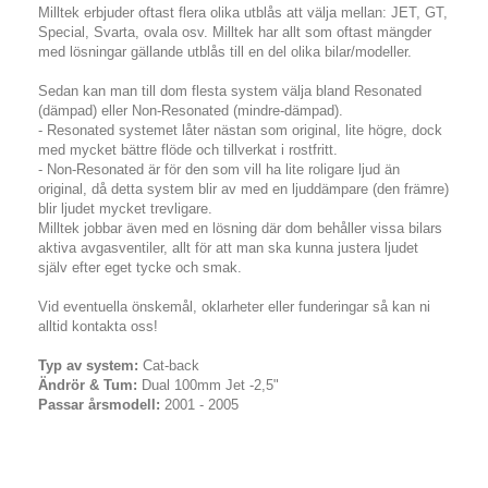
Milltek erbjuder oftast flera olika utblås att välja mellan: JET, GT,
Special, Svarta, ovala osv. Milltek har allt som oftast mängder
med lösningar gällande utblås till en del olika bilar/modeller.
Sedan kan man till dom flesta system välja bland Resonated
(dämpad) eller Non-Resonated (mindre-dämpad).
- Resonated systemet låter nästan som original, lite högre, dock
med mycket bättre flöde och tillverkat i rostfritt.
- Non-Resonated är för den som vill ha lite roligare ljud än
original, då detta system blir av med en ljuddämpare (den främre)
blir ljudet mycket trevligare.
Milltek jobbar även med en lösning där dom behåller vissa bilars
aktiva avgasventiler, allt för att man ska kunna justera ljudet
själv efter eget tycke och smak.
Vid eventuella önskemål, oklarheter eller funderingar så kan ni
alltid kontakta oss!
Typ av system:
Cat-back
Ändrör & Tum:
Dual 100mm Jet -2,5"
Passar årsmodell:
2001 - 2005