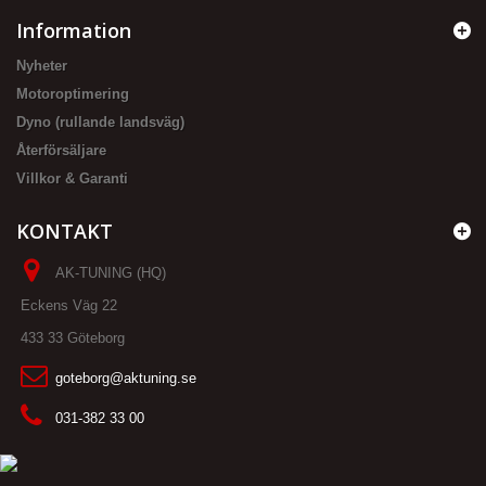
Information
Nyheter
Motoroptimering
Dyno (rullande landsväg)
Återförsäljare
Villkor & Garanti
KONTAKT
AK-TUNING (HQ)
Eckens Väg 22
433 33 Göteborg
goteborg@aktuning.se
031-382 33 00