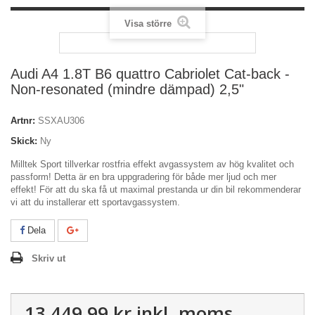
Visa större
Audi A4 1.8T B6 quattro Cabriolet Cat-back -
Non-resonated (mindre dämpad) 2,5"
Artnr:
SSXAU306
Skick:
Ny
Milltek Sport tillverkar rostfria effekt avgassystem av hög kvalitet och
passform! Detta är en bra uppgradering för både mer ljud och mer
effekt! För att du ska få ut maximal prestanda ur din bil rekommenderar
vi att du installerar ett sportavgassystem.
Dela
Skriv ut
13 449,99 kr
inkl. moms