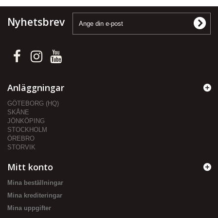
Nyhetsbrev
Anläggningar
GÖTEBORG (HQ)
SKÅNE
JÖNKÖPING
STOCKHOLM
ÖREBRO
STORVIK
Mitt konto
Mina beställningar
Mina krediteringar
Mina uppgifter