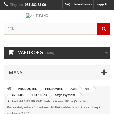
Ring oss:
031-382 33 00
FAQ
Kontakta oss
Logga in
VARUKORG
(Tom)
MENY
PRODUKTER
PERSONBIL
Audi
A4
B6 01-05
1.8T 163hk
Avgassystem
Audi A4 1.8T B6 2WD Sedan - Avant 163hk (5 växlad)
Racekatalysator - Enbart med Milltek cat-back och kräver Steg 2
mjukvara 2,75"