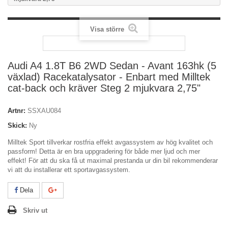
Visa större
Audi A4 1.8T B6 2WD Sedan - Avant 163hk (5
växlad) Racekatalysator - Enbart med Milltek
cat-back och kräver Steg 2 mjukvara 2,75"
Artnr:
SSXAU084
Skick:
Ny
Milltek Sport tillverkar rostfria effekt avgassystem av hög kvalitet och
passform! Detta är en bra uppgradering för både mer ljud och mer
effekt! För att du ska få ut maximal prestanda ur din bil rekommenderar
vi att du installerar ett sportavgassystem.
Dela
Skriv ut