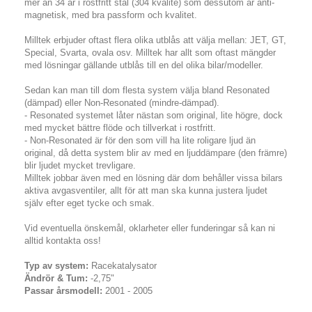
mer än 34 år i rostfritt stål (304 kvalité) som dessutom är anti-
magnetisk, med bra passform och kvalitet.
Milltek erbjuder oftast flera olika utblås att välja mellan: JET, GT,
Special, Svarta, ovala osv. Milltek har allt som oftast mängder
med lösningar gällande utblås till en del olika bilar/modeller.
Sedan kan man till dom flesta system välja bland Resonated
(dämpad) eller Non-Resonated (mindre-dämpad).
- Resonated systemet låter nästan som original, lite högre, dock
med mycket bättre flöde och tillverkat i rostfritt.
- Non-Resonated är för den som vill ha lite roligare ljud än
original, då detta system blir av med en ljuddämpare (den främre)
blir ljudet mycket trevligare.
Milltek jobbar även med en lösning där dom behåller vissa bilars
aktiva avgasventiler, allt för att man ska kunna justera ljudet
själv efter eget tycke och smak.
Vid eventuella önskemål, oklarheter eller funderingar så kan ni
alltid kontakta oss!
Typ av system:
Racekatalysator
Ändrör & Tum:
-2,75"
Passar årsmodell:
2001 - 2005