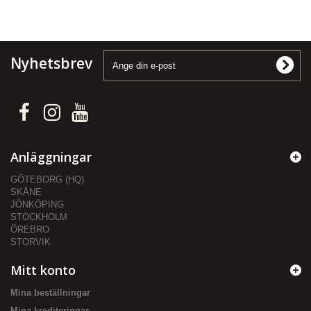
Nyhetsbrev
Anläggningar
GÖTEBORG (HQ)
SKÅNE
JÖNKÖPING
STOCKHOLM
ÖREBRO
STORVIK
Mitt konto
Mina beställningar
Mina krediteringar