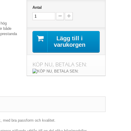
Antal
v hög
ör både
 prestanda
Lägg till i
varukorgen
KÖP NU, BETALA SEN:
k, med bra passform och kvalitet.
ingar gällande utblås till en del olika bilar/modeller.