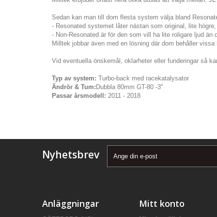
Sedan kan man till dom flesta system välja bland Resona
- Resonated systemet låter nästan som original, lite högre, 
- Non-Resonated är för den som vill ha lite roligare ljud än 
Milltek jobbar även med en lösning där dom behåller vissa bi
Vid eventuella önskemål, oklarheter eller funderingar så kan
Typ av system:
Turbo-back med racekatalysator
Ändrör & Tum:
Dubbla 80mm GT-80 -3"
Passar årsmodell:
2011 - 2018
Nyhetsbrev
Anläggningar
Mitt konto