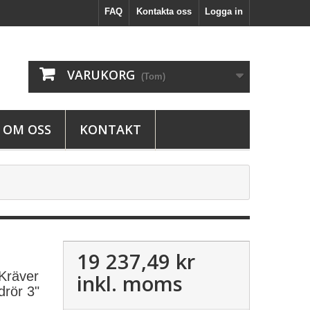
FAQ
Kontakta oss
Logga in
VARUKORG
(Tom)
OM OSS
KONTAKT
19 237,49 kr
Kräver
inkl. moms
drör 3"