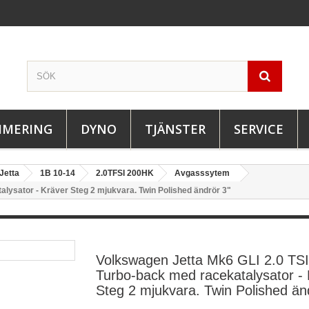
IMERING
DYNO
TJÄNSTER
SERVICE
Jetta
1B 10-14
2.0TFSI 200HK
Avgasssytem
lysator - Kräver Steg 2 mjukvara. Twin Polished ändrör 3"
Volkswagen Jetta Mk6 GLI 2.0 TSI
Turbo-back med racekatalysator - 
Steg 2 mjukvara. Twin Polished än