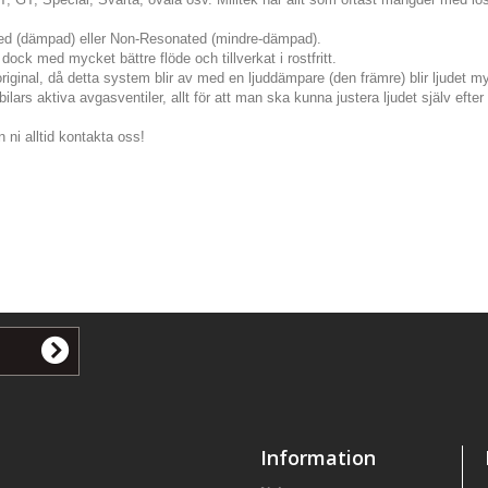
ted (dämpad) eller Non-Resonated (mindre-dämpad).
dock med mycket bättre flöde och tillverkat i rostfritt.
original, då detta system blir av med en ljuddämpare (den främre) blir ljudet my
lars aktiva avgasventiler, allt för att man ska kunna justera ljudet själv eft
 ni alltid kontakta oss!
Information