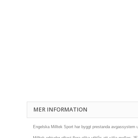
MER INFORMATION
Engelska Milltek Sport har byggt prestanda avgassystem und
Milltek erbjuder oftast flera olika utblås att välja mellan: 