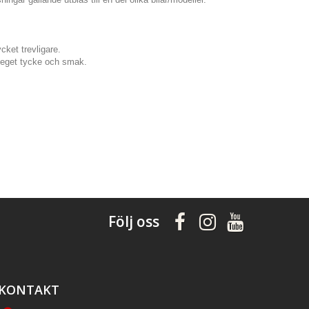
cket trevligare.
er eget tycke och smak.
Följ oss
KONTAKT