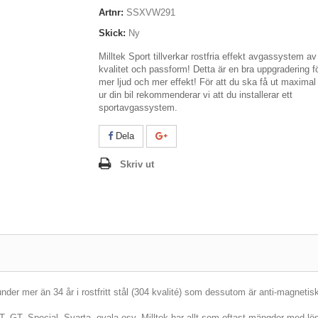
Artnr:
SSXVW291
Skick:
Ny
Milltek Sport tillverkar rostfria effekt avgassystem a
kvalitet och passform! Detta är en bra uppgradering f
mer ljud och mer effekt! För att du ska få ut maximal
ur din bil rekommenderar vi att du installerar ett
sportavgassystem.
Dela
Skriv ut
er mer än 34 år i rostfritt stål (304 kvalité) som dessutom är anti-magnetis
JET, GT, Special, Svarta, ovala osv. Milltek har allt som oftast mängder med lösn