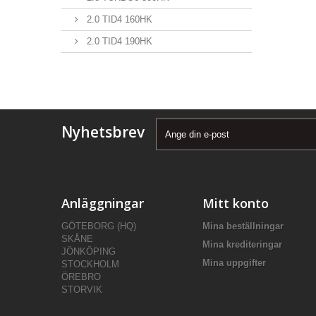
2.0 TID4 160HK
2.0 TID4 190HK
Nyhetsbrev
Anläggningar
Mitt konto
GÖTEBORG (HQ)
Mina beställningar
SKÅNE
Mina krediteringar
JÖNKÖPING
Mina uppgifter
STOCKHOLM
ÖREBRO
STORVIK