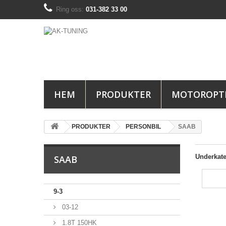
Ring oss:
031-382 33 00
HEM
PRODUKTER
MOTOROPT
PRODUKTER
PERSONBIL
SAAB
Underkate
SAAB
9-3
03-12
1.8T 150HK