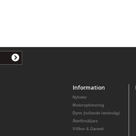
Information
Nyheter
Motoroptimering
Dyno (rullande landsväg)
Återförsäljare
Villkor & Garanti