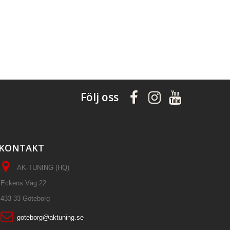
Följ oss
KONTAKT
AK-TUNING (HQ)
Eckens Väg 22
433 33 Göteborg
goteborg@aktuning.se