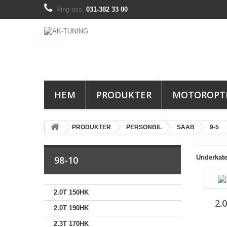
Ring oss:
031-382 33 00
HEM
PRODUKTER
MOTOROPT
PRODUKTER
PERSONBIL
SAAB
9-5
Underkate
98-10
2.0T 150HK
2.
2.0T 190HK
2.3T 170HK