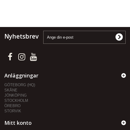
Nyhetsbrev
Anläggningar
GÖTEBORG (HQ)
SKÅNE
JÖNKÖPING
STOCKHOLM
ÖREBRO
STORVIK
Mitt konto