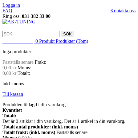
Logga in
FAQ
Kontakta oss
Ring oss:
031-382 33 00
SÖK
VARUKORG
0
Produkt
Produkter
(Tom)
Inga produkter
Fastställs senare
Frakt:
0,00 kr
Moms:
0,00 kr
Totalt:
inkl. moms
Till kassan
Produkten tilllagd i din varukorg
Kvantitet
Totalt:
Det är
0
artiklar i din varukorg.
Det är 1 artikel in din varukorg.
Totalt antal produkter: (inkl. moms)
Totalt frakt: (inkl. moms)
Fastställs senare
Moms:
0,00 kr