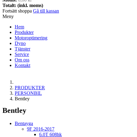
Totalt: (inkl. moms)
Fortsätt shoppa
Gå till kassan
Meny
Hem
Produkter
Motoroptimering
Dyno
Tjänster
Service
Om oss
Kontakt
PRODUKTER
PERSONBIL
Bentley
Bentley
Bentayga
9F 2016-2017
6.0T 608hk