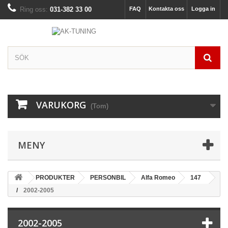
Ring oss:
031-382 33 00
FAQ
Kontakta oss
Logga in
VARUKORG
(Tom)
MENY
PRODUKTER
PERSONBIL
Alfa Romeo
147
2002-2005
2002-2005