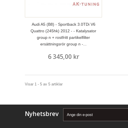
Audi A5 (B8) - Sportback 3.0TDi V6
Quattro (245hk) 2012 - - Katalysator
group n + rostfritt partikelfilter
ersättningsrör group n -...
6 345,00 kr
Visar 1 - 5 av 5 artiklar
Nyhetsbrev