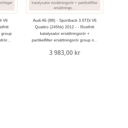
i V6
Audi A5 (B8) - Sportback 3.0TDi V6
fritt
Quattro (245hk) 2012 - - Rostfritt
r group
katalysator ersättningsrör +
rör...
partikelfilter ersättningsrör group n...
3 983,00 kr