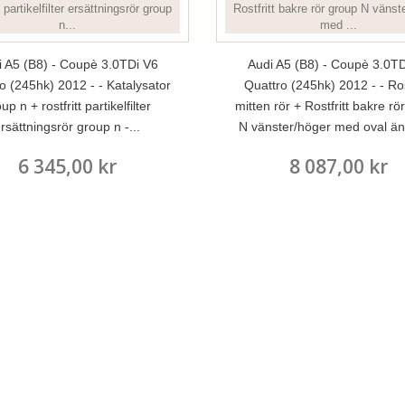
i A5 (B8) - Coupè 3.0TDi V6
Audi A5 (B8) - Coupè 3.0TD
o (245hk) 2012 - - Katalysator
Quattro (245hk) 2012 - - Rost
up n + rostfritt partikelfilter
mitten rör + Rostfritt bakre rö
rsättningsrör group n -...
N vänster/höger med oval änd
6 345,00 kr
8 087,00 kr