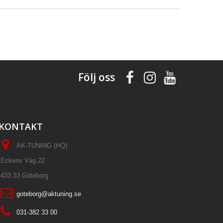
Följ oss
KONTAKT
AK-TUNING (HQ)
Eckens Väg 22
433 33 Göteborg
goteborg@aktuning.se
031-382 33 00