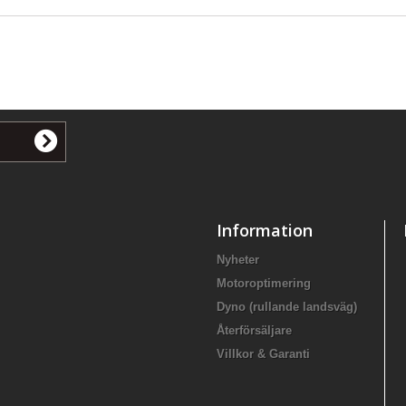
Information
Nyheter
Motoroptimering
Dyno (rullande landsväg)
Återförsäljare
Villkor & Garanti