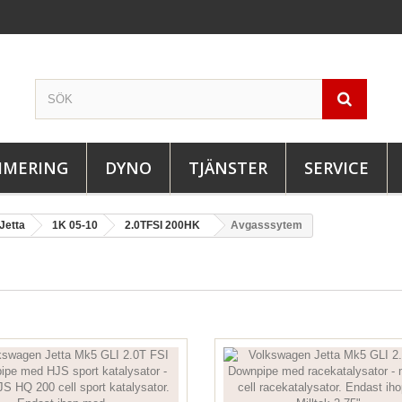
IMERING
DYNO
TJÄNSTER
SERVICE
Jetta
1K 05-10
2.0TFSI 200HK
Avgasssytem