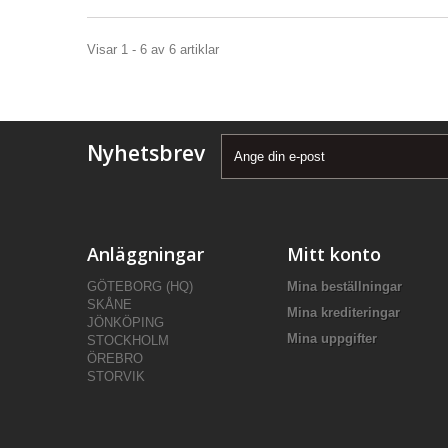
Visar 1 - 6 av 6 artiklar
Nyhetsbrev
Anläggningar
Mitt konto
GÖTEBORG (HQ)
Mina beställningar
SKÅNE
Mina krediteringar
JÖNKÖPING
Mina uppgifter
STOCKHOLM
ÖREBRO
STORVIK