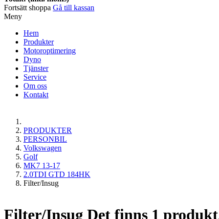
Fortsätt shoppa
Gå till kassan
Meny
Hem
Produkter
Motoroptimering
Dyno
Tjänster
Service
Om oss
Kontakt
PRODUKTER
PERSONBIL
Volkswagen
Golf
MK7 13-17
2.0TDI GTD 184HK
Filter/Insug
Filter/Insug
Det finns 1 produkt