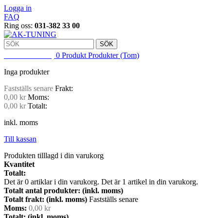
Logga in
FAQ
Ring oss:
031-382 33 00
SÖK
VARUKORG
0
Produkt
Produkter
(Tom)
Inga produkter
Fastställs senare
Frakt:
0,00 kr
Moms:
0,00 kr
Totalt:
inkl. moms
Till kassan
Produkten tilllagd i din varukorg
Kvantitet
Totalt:
Det är
0
artiklar i din varukorg.
Det är 1 artikel in din varukorg.
Totalt antal produkter: (inkl. moms)
Totalt frakt: (inkl. moms)
Fastställs senare
Moms:
0,00 kr
Totalt: (inkl. moms)