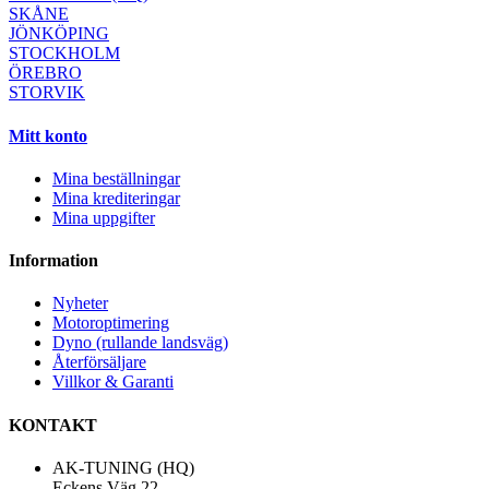
SKÅNE
JÖNKÖPING
STOCKHOLM
ÖREBRO
STORVIK
Mitt konto
Mina beställningar
Mina krediteringar
Mina uppgifter
Information
Nyheter
Motoroptimering
Dyno (rullande landsväg)
Återförsäljare
Villkor & Garanti
KONTAKT
AK-TUNING (HQ)
Eckens Väg 22