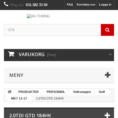
Ring oss:
031-382 33 00
FAQ
Kontakta oss
Logga in
VARUKORG
(Tom)
MENY
PRODUKTER
PERSONBIL
Volkswagen
Golf
MK7 13-17
2.0TDI GTD 184HK
2.0TDI GTD 184HK