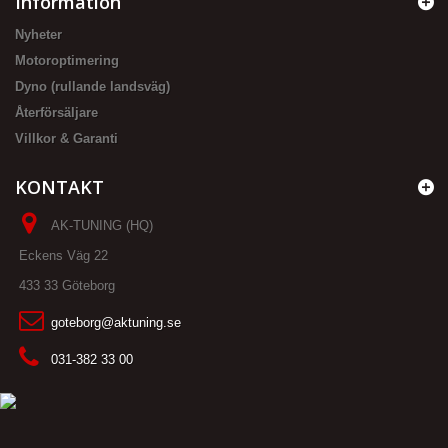
Information
Nyheter
Motoroptimering
Dyno (rullande landsväg)
Återförsäljare
Villkor & Garanti
KONTAKT
AK-TUNING (HQ)
Eckens Väg 22
433 33 Göteborg
goteborg@aktuning.se
031-382 33 00