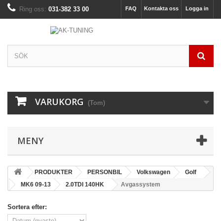
Ring oss:
031-382 33 00
FAQ
Kontakta oss
Logga in
VARUKORG
(Tom)
MENY
PRODUKTER
PERSONBIL
Volkswagen
Golf
MK6 09-13
2.0TDI 140HK
Avgassystem
Sortera efter: