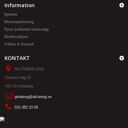
Information
Nyheter
Motoroptimering
Dyno (rullande landsväg)
Återförsäljare
Villkor & Garanti
KONTAKT
AK-TUNING (HQ)
Eckens Väg 22
433 33 Göteborg
goteborg@aktuning.se
031-382 33 00