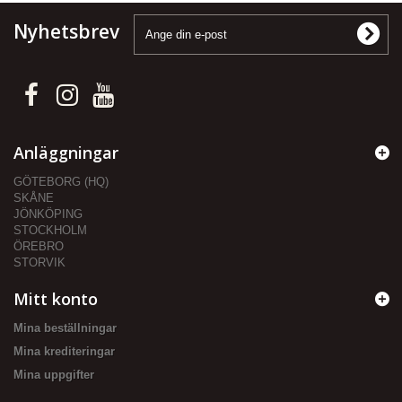
Nyhetsbrev
Anläggningar
GÖTEBORG (HQ)
SKÅNE
JÖNKÖPING
STOCKHOLM
ÖREBRO
STORVIK
Mitt konto
Mina beställningar
Mina krediteringar
Mina uppgifter