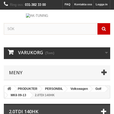
Ring oss:
031-382 33 00
FAQ
Kontakta oss
Logga in
VARUKORG
(Tom)
MENY
PRODUKTER
PERSONBIL
Volkswagen
Golf
MK6 09-13
2.0TDI 140HK
2.0TDI 140HK