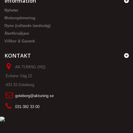
Information
Nyheter
Motoroptimering
Dyno (rullande landsväg)
Återförsäljare
Villkor & Garanti
KONTAKT
AK-TUNING (HQ)
Eckens Väg 22
433 33 Göteborg
goteborg@aktuning.se
031-382 33 00