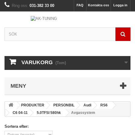
Ring oss:
031-382 33 00
FAQ
Kontakta oss
Logga in
VARUKORG
(Tom)
MENY
PRODUKTER
PERSONBIL
Audi
RS6
C6 04-11
5.0TFSI 580hk
Avgassystem
Sortera efter: