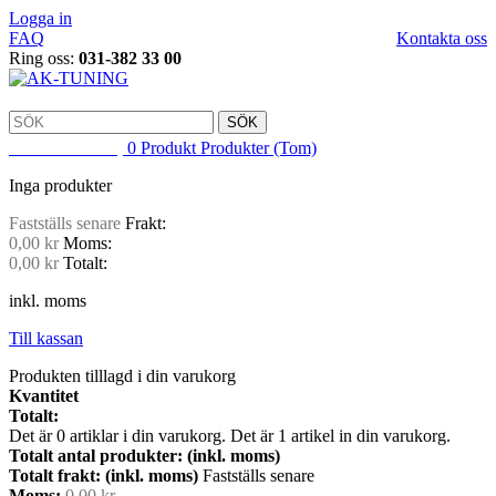
Logga in
FAQ
Kontakta oss
Ring oss:
031-382 33 00
SÖK
VARUKORG
0
Produkt
Produkter
(Tom)
Inga produkter
Fastställs senare
Frakt:
0,00 kr
Moms:
0,00 kr
Totalt:
inkl. moms
Till kassan
Produkten tilllagd i din varukorg
Kvantitet
Totalt:
Det är
0
artiklar i din varukorg.
Det är 1 artikel in din varukorg.
Totalt antal produkter: (inkl. moms)
Totalt frakt: (inkl. moms)
Fastställs senare
Moms:
0,00 kr