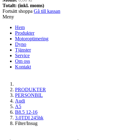
Totalt: (inkl. moms)
Fortsätt shoppa
Gå till kassan
Meny
Hem
Produkter
Motoroptimering
Dyno
Tjänster
Service
Om oss
Kontakt
PRODUKTER
PERSONBIL
Audi
A5
B8.5 12-16
3.0TDI 245hk
Filter/Insug