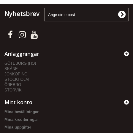
Nyhetsbrev
Anläggningar
GÖTEBORG (HQ)
SKÅNE
JÖNKÖPING
STOCKHOLM
ÖREBRO
STORVIK
Mitt konto
Mina beställningar
Mina krediteringar
Mina uppgifter