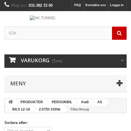
Ring oss:
031-382 33 00
FAQ
Kontakta oss
Logga in
VARUKORG
(Tom)
MENY
PRODUKTER
PERSONBIL
Audi
A5
B8.5 12-16
2.0TDI 150hk
Filter/Insug
Sortera efter: