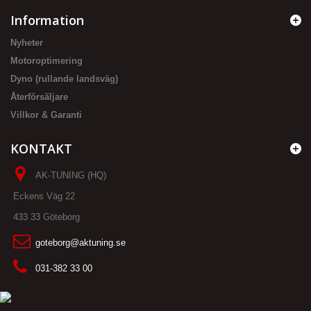
Information
Nyheter
Motoroptimering
Dyno (rullande landsväg)
Återförsäljare
Villkor & Garanti
KONTAKT
AK-TUNING (HQ)
Eckens Väg 22
433 33 Göteborg
goteborg@aktuning.se
031-382 33 00