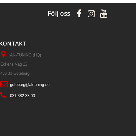
Följ oss
KONTAKT
AK-TUNING (HQ)
Eckens Väg 22
433 33 Göteborg
goteborg@aktuning.se
031-382 33 00