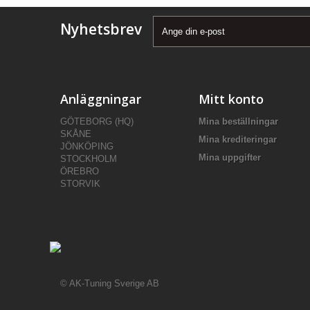
Nyhetsbrev
Anläggningar
Mitt konto
GÖTEBORG (HQ)
Mina beställningar
SKÅNE
Mina krediteringar
JÖNKÖPING
Mina uppgifter
STOCKHOLM
ÖREBRO
STORVIK
© AK-Tuning Sverige AB