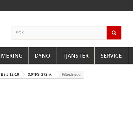
IMERING
DYNO
TJÄNSTER
SERVICE
B8.5 12-16
3.0TFSI 272hk
Filter/Insug