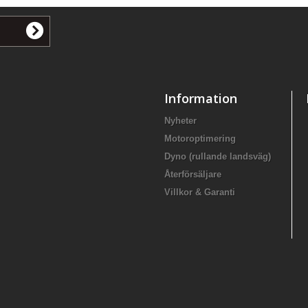
Information
Nyheter
Motoroptimering
Dyno (rullande landsväg)
Återförsäljare
Villkor & Garanti