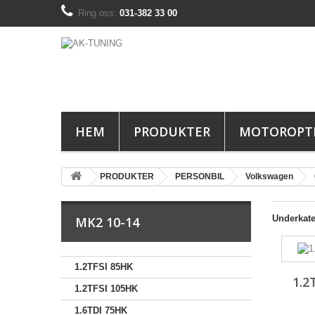
Ring oss:
031-382 33 00
HEM
PRODUKTER
MOTOROPT
PRODUKTER
PERSONBIL
Volkswagen
Underkate
MK2 10-14
1.2TFSI 85HK
1.2
1.2TFSI 105HK
1.6TDI 75HK