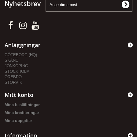
Nyhetsbrev
Anläggningar
GÖTEBORG (HQ)
SKÅNE
JÖNKÖPING
STOCKHOLM
ÖREBRO
STORVIK
Mitt konto
Mina beställningar
Mina krediteringar
Mina uppgifter
Information