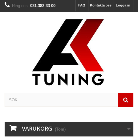
Ring oss:
031-382 33 00
FAQ
Kontakta oss
Logga in
VARUKORG
(Tom)