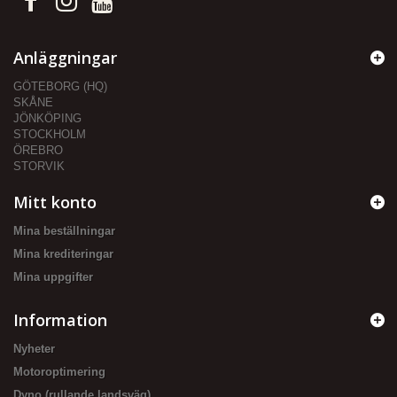
Anläggningar
GÖTEBORG (HQ)
SKÅNE
JÖNKÖPING
STOCKHOLM
ÖREBRO
STORVIK
Mitt konto
Mina beställningar
Mina krediteringar
Mina uppgifter
Information
Nyheter
Motoroptimering
Dyno (rullande landsväg)