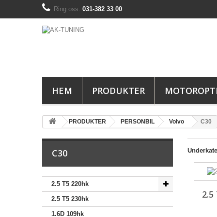
Ring oss:
031-382 33 00
HEM
PRODUKTER
MOTOROPT
PRODUKTER
PERSONBIL
Volvo
C30
Underkate
C30
2.5 T5 220hk
2.5
2.5 T5 230hk
1.6D 109hk