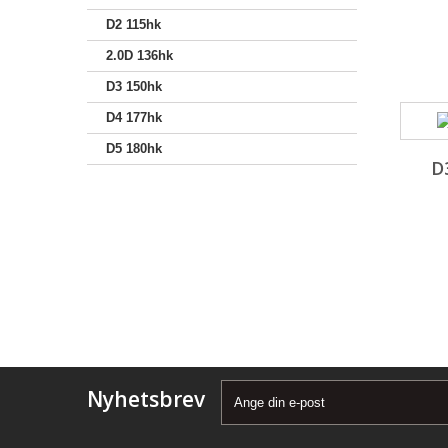
D2 115hk
2.0D 136hk
D3 150hk
D4 177hk
D5 180hk
D
Nyhetsbrev