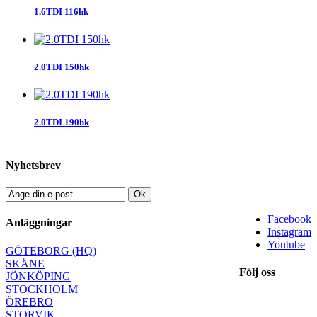
1.6TDI 116hk
2.0TDI 150hk
2.0TDI 190hk
Nyhetsbrev
Ok
Facebook
Anläggningar
Instagram
Youtube
GÖTEBORG (HQ)
SKÅNE
Följ oss
JÖNKÖPING
STOCKHOLM
ÖREBRO
STORVIK