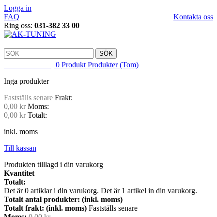
Logga in
FAQ
Kontakta oss
Ring oss:
031-382 33 00
SÖK
VARUKORG
0
Produkt
Produkter
(Tom)
Inga produkter
Fastställs senare
Frakt:
0,00 kr
Moms:
0,00 kr
Totalt:
inkl. moms
Till kassan
Produkten tilllagd i din varukorg
Kvantitet
Totalt:
Det är
0
artiklar i din varukorg.
Det är 1 artikel in din varukorg.
Totalt antal produkter: (inkl. moms)
Totalt frakt: (inkl. moms)
Fastställs senare
Moms:
0,00 kr