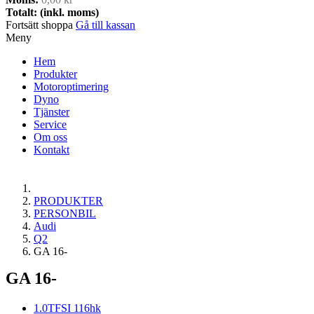
Totalt: (inkl. moms)
Fortsätt shoppa
Gå till kassan
Meny
Hem
Produkter
Motoroptimering
Dyno
Tjänster
Service
Om oss
Kontakt
PRODUKTER
PERSONBIL
Audi
Q2
GA 16-
GA 16-
1.0TFSI 116hk