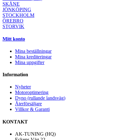
SKÅNE
JÖNKÖPING
STOCKHOLM
ÖREBRO
STORVIK
Mitt konto
Mina beställningar
Mina krediteringar
Mina uppgifter
Information
Nyheter
Motoroptimering
Dyno (rullande landsväg)
Återförsäljare
Villkor & Garanti
KONTAKT
AK-TUNING (HQ)
Eckens Väg 22