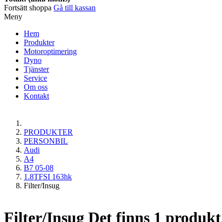
Fortsätt shoppa
Gå till kassan
Meny
Hem
Produkter
Motoroptimering
Dyno
Tjänster
Service
Om oss
Kontakt
PRODUKTER
PERSONBIL
Audi
A4
B7 05-08
1.8TFSI 163hk
Filter/Insug
Filter/Insug
Det finns 1 produkt