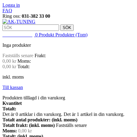
Logga in
FAQ
Ring oss:
031-382 33 00
SÖK
VARUKORG
0
Produkt
Produkter
(Tom)
Inga produkter
Fastställs senare
Frakt:
0,00 kr
Moms:
0,00 kr
Totalt:
inkl. moms
Till kassan
Produkten tilllagd i din varukorg
Kvantitet
Totalt:
Det är
0
artiklar i din varukorg.
Det är 1 artikel in din varukorg.
Totalt antal produkter: (inkl. moms)
Totalt frakt: (inkl. moms)
Fastställs senare
Moms:
0,00 kr
Totalt: (inkl. moms)