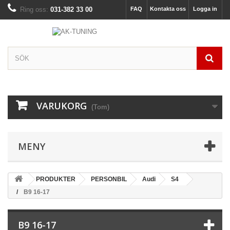
Ring oss:
031-382 33 00
FAQ
Kontakta oss
Logga in
VARUKORG
(Tom)
MENY
PRODUKTER
PERSONBIL
Audi
S4
B9 16-17
B9 16-17