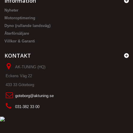
Information
Nyheter
Motoroptimering
Dyno (rullande landsväg)
Återförsäljare
Villkor & Garanti
KONTAKT
AK-TUNING (HQ)
Eckens Väg 22
433 33 Göteborg
goteborg@aktuning.se
031-382 33 00