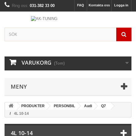
Ring oss:
031-382 33 00
FAQ
Kontakta oss
Logga in
VARUKORG
(Tom)
MENY
PRODUKTER
PERSONBIL
Audi
Q7
4L 10-14
4L 10-14