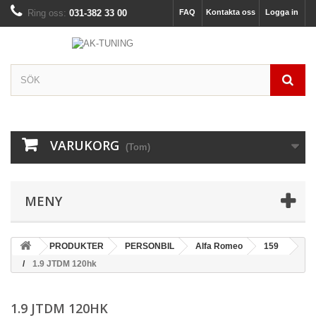
Ring oss:
031-382 33 00
FAQ
Kontakta oss
Logga in
VARUKORG
(Tom)
MENY
PRODUKTER
PERSONBIL
Alfa Romeo
159
1.9 JTDM 120hk
1.9 JTDM 120HK