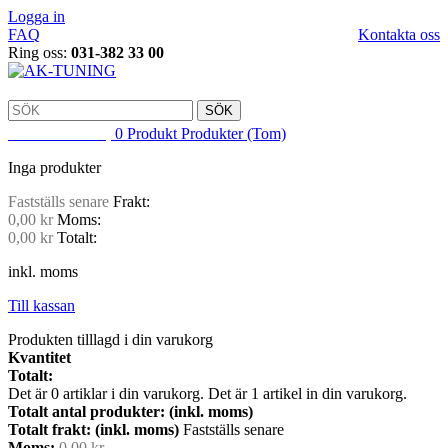
Logga in
FAQ
Kontakta oss
Ring oss:
031-382 33 00
SÖK
VARUKORG
0
Produkt
Produkter
(Tom)
Inga produkter
Fastställs senare
Frakt:
0,00 kr
Moms:
0,00 kr
Totalt:
inkl. moms
Till kassan
Produkten tilllagd i din varukorg
Kvantitet
Totalt:
Det är
0
artiklar i din varukorg.
Det är 1 artikel in din varukorg.
Totalt antal produkter: (inkl. moms)
Totalt frakt: (inkl. moms)
Fastställs senare
Moms:
0,00 kr