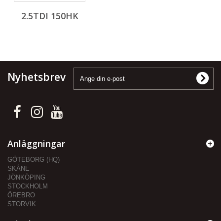
2.5TDI 150HK
Nyhetsbrev
Anläggningar
GÖTEBORG (HQ)
SKÅNE
JÖNKÖPING
STOCKHOLM
ÖREBRO
STORVIK