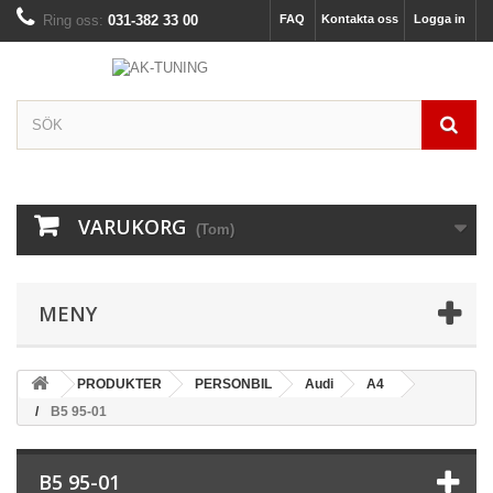
Ring oss:
031-382 33 00
FAQ
Kontakta oss
Logga in
VARUKORG
(Tom)
MENY
PRODUKTER
PERSONBIL
Audi
A4
B5 95-01
B5 95-01