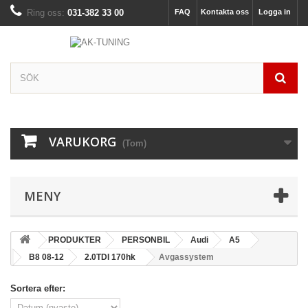
Ring oss:
031-382 33 00
FAQ
Kontakta oss
Logga in
VARUKORG
(Tom)
MENY
PRODUKTER
PERSONBIL
Audi
A5
B8 08-12
2.0TDI 170hk
Avgassystem
Sortera efter: