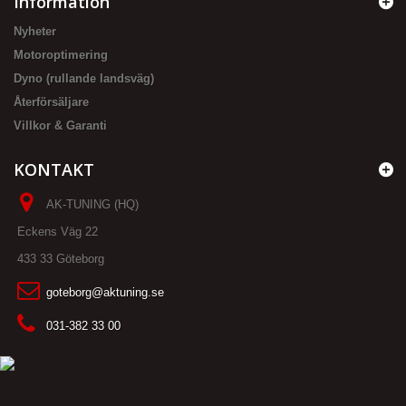
Information
Nyheter
Motoroptimering
Dyno (rullande landsväg)
Återförsäljare
Villkor & Garanti
KONTAKT
AK-TUNING (HQ)
Eckens Väg 22
433 33 Göteborg
goteborg@aktuning.se
031-382 33 00