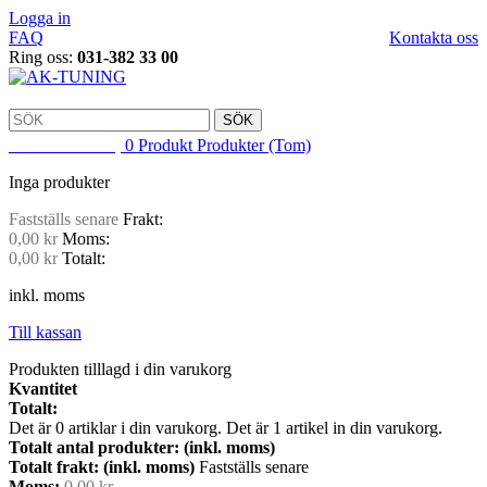
Logga in
FAQ
Kontakta oss
Ring oss:
031-382 33 00
SÖK
VARUKORG
0
Produkt
Produkter
(Tom)
Inga produkter
Fastställs senare
Frakt:
0,00 kr
Moms:
0,00 kr
Totalt:
inkl. moms
Till kassan
Produkten tilllagd i din varukorg
Kvantitet
Totalt:
Det är
0
artiklar i din varukorg.
Det är 1 artikel in din varukorg.
Totalt antal produkter: (inkl. moms)
Totalt frakt: (inkl. moms)
Fastställs senare
Moms:
0,00 kr