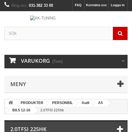
Ring oss:
031-382 33 00
FAQ
Kontakta oss
Logga in
VARUKORG
(Tom)
MENY
PRODUKTER
PERSONBIL
Audi
A5
B8.5 12-16
2.0TFSI 225hk
2.0TFSI 225HK