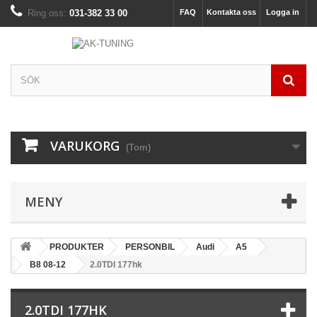
Ring oss:
031-382 33 00
FAQ
Kontakta oss
Logga in
VARUKORG
(Tom)
MENY
PRODUKTER
PERSONBIL
Audi
A5
B8 08-12
2.0TDI 177hk
2.0TDI 177HK