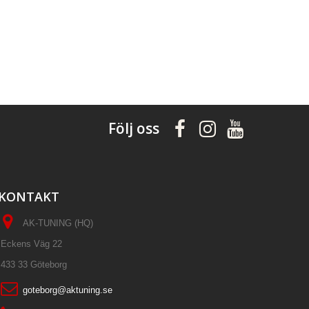
Följ oss
KONTAKT
AK-TUNING (HQ)
Eckens Väg 22
433 33 Göteborg
goteborg@aktuning.se