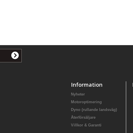
Information
Nyheter
Motoroptimering
Dyno (rullande landsväg)
Återförsäljare
Villkor & Garanti