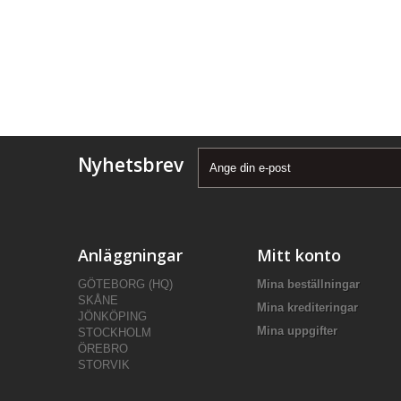
Nyhetsbrev
Anläggningar
Mitt konto
GÖTEBORG (HQ)
Mina beställningar
SKÅNE
Mina krediteringar
JÖNKÖPING
Mina uppgifter
STOCKHOLM
ÖREBRO
STORVIK