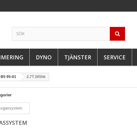
IMERING
DYNO
TJÄNSTER
SERVICE
B5 95-01
2.7T 265hk
gorier
ASSYSTEM