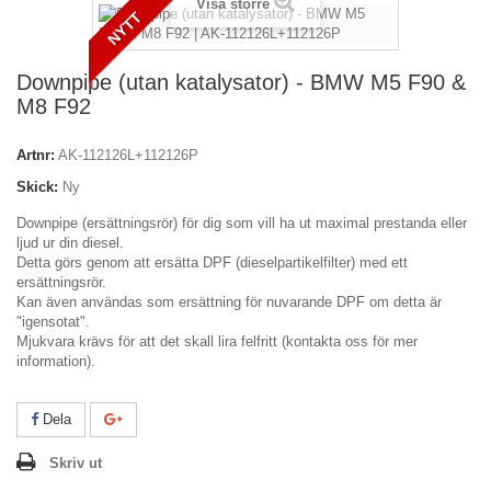
Visa större
NYTT
Downpipe (utan katalysator) - BMW M5 F90 &
M8 F92
Artnr:
AK-112126L+112126P
Skick:
Ny
Downpipe (ersättningsrör) för dig som vill ha ut maximal prestanda eller
ljud ur din diesel.
Detta görs genom att ersätta DPF (dieselpartikelfilter) med ett
ersättningsrör.
Kan även användas som ersättning för nuvarande DPF om detta är
"igensotat".
Mjukvara krävs för att det skall lira felfritt (kontakta oss för mer
information).
Dela
Skriv ut