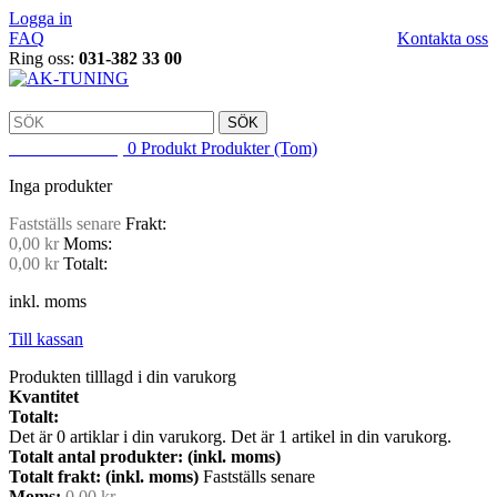
Logga in
FAQ
Kontakta oss
Ring oss:
031-382 33 00
SÖK
VARUKORG
0
Produkt
Produkter
(Tom)
Inga produkter
Fastställs senare
Frakt:
0,00 kr
Moms:
0,00 kr
Totalt:
inkl. moms
Till kassan
Produkten tilllagd i din varukorg
Kvantitet
Totalt:
Det är
0
artiklar i din varukorg.
Det är 1 artikel in din varukorg.
Totalt antal produkter: (inkl. moms)
Totalt frakt: (inkl. moms)
Fastställs senare
Moms:
0,00 kr