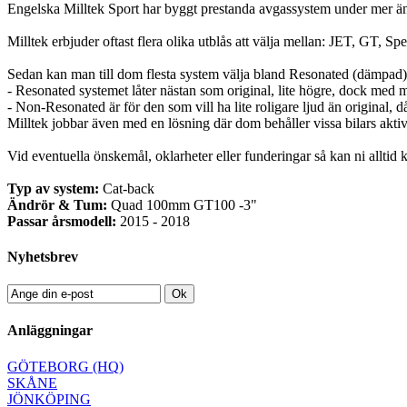
Engelska Milltek Sport har byggt prestanda avgassystem under mer än 3
Milltek erbjuder oftast flera olika utblås att välja mellan: JET, GT, Spe
Sedan kan man till dom flesta system välja bland Resonated (dämpad
- Resonated systemet låter nästan som original, lite högre, dock med myck
- Non-Resonated är för den som vill ha lite roligare ljud än original, 
Milltek jobbar även med en lösning där dom behåller vissa bilars aktiva
Vid eventuella önskemål, oklarheter eller funderingar så kan ni alltid 
Typ av system:
Cat-back
Ändrör & Tum:
Quad 100mm GT100 -3"
Passar årsmodell:
2015 - 2018
Nyhetsbrev
Ok
Anläggningar
GÖTEBORG (HQ)
SKÅNE
JÖNKÖPING