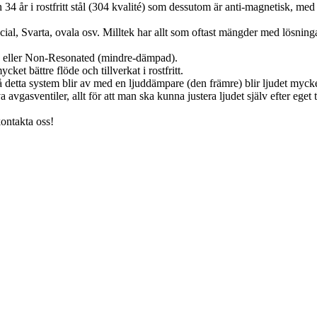
4 år i rostfritt stål (304 kvalité) som dessutom är anti-magnetisk, med 
cial, Svarta, ovala osv. Milltek har allt som oftast mängder med lösningar
) eller Non-Resonated (mindre-dämpad).
et bättre flöde och tillverkat i rostfritt.
då detta system blir av med en ljuddämpare (den främre) blir ljudet mycke
 avgasventiler, allt för att man ska kunna justera ljudet själv efter ege
kontakta oss!