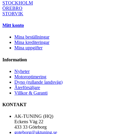
STOCKHOLM
ÖREBRO
STORVIK
Mitt konto
Mina beställningar
Mina krediteringar
Mina uppgifter
Information
Nyheter
Motoroptimering
Dyno (rullande landsväg)
Återförsäljare
Villkor & Garanti
KONTAKT
AK-TUNING (HQ)
Eckens Väg 22
433 33 Göteborg
goteborg@aktuning.se