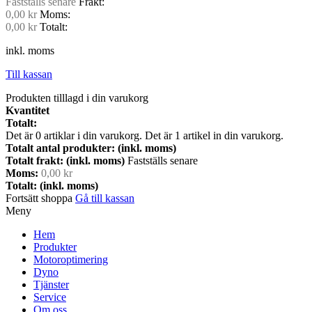
Fastställs senare
Frakt:
0,00 kr
Moms:
0,00 kr
Totalt:
inkl. moms
Till kassan
Produkten tilllagd i din varukorg
Kvantitet
Totalt:
Det är
0
artiklar i din varukorg.
Det är 1 artikel in din varukorg.
Totalt antal produkter: (inkl. moms)
Totalt frakt: (inkl. moms)
Fastställs senare
Moms:
0,00 kr
Totalt: (inkl. moms)
Fortsätt shoppa
Gå till kassan
Meny
Hem
Produkter
Motoroptimering
Dyno
Tjänster
Service
Om oss