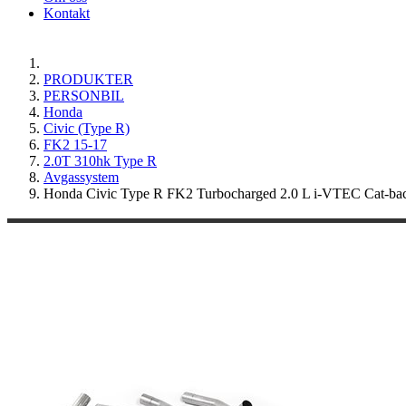
Kontakt
PRODUKTER
PERSONBIL
Honda
Civic (Type R)
FK2 15-17
2.0T 310hk Type R
Avgassystem
Honda Civic Type R FK2 Turbocharged 2.0 L i-VTEC Cat-back