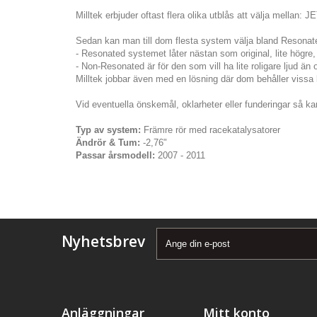
Milltek erbjuder oftast flera olika utblås att välja mellan: 
Sedan kan man till dom flesta system välja bland Resona
- Resonated systemet låter nästan som original, lite högre, 
- Non-Resonated är för den som vill ha lite roligare ljud än 
Milltek jobbar även med en lösning där dom behåller vissa bi
Vid eventuella önskemål, oklarheter eller funderingar så kan
Typ av system:
Främre rör med racekatalysatorer
Ändrör & Tum:
-2,76"
Passar årsmodell:
2007 - 2011
Nyhetsbrev
Anläggningar
Mitt konto