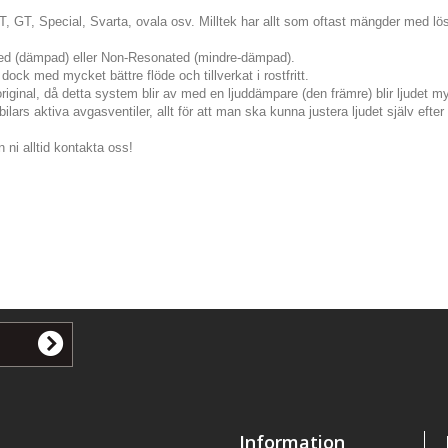
JET, GT, Special, Svarta, ovala osv. Milltek har allt som oftast mängder med lösn
ted (dämpad) eller Non-Resonated (mindre-dämpad).
dock med mycket bättre flöde och tillverkat i rostfritt.
original, då detta system blir av med en ljuddämpare (den främre) blir ljudet my
lars aktiva avgasventiler, allt för att man ska kunna justera ljudet själv eft
 ni alltid kontakta oss!
Information