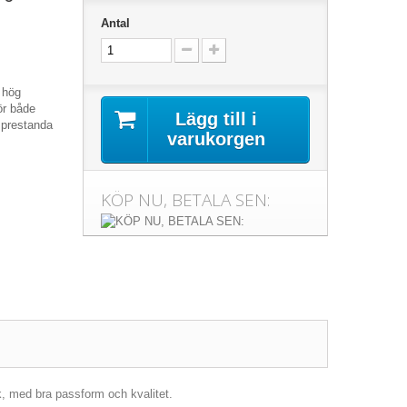
Antal
v hög
ör både
Lägg till i
 prestanda
varukorgen
KÖP NU, BETALA SEN:
k, med bra passform och kvalitet.