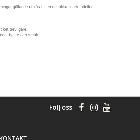
ingar gällande utblås till en del olika bilar/modeller.
cket trevligare.
er eget tycke och smak.
Följ oss
KONTAKT