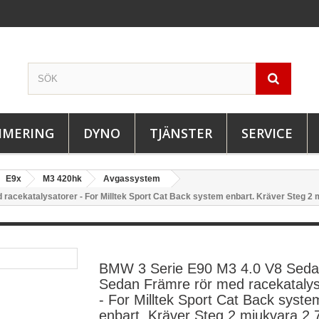
IMERING
DYNO
TJÄNSTER
SERVICE
E9x
M3 420hk
Avgassystem
racekatalysatorer - For Milltek Sport Cat Back system enbart. Kräver Steg 2 
BMW 3 Serie E90 M3 4.0 V8 Seda
Sedan Främre rör med racekatalys
- For Milltek Sport Cat Back syste
enbart. Kräver Steg 2 mjukvara 2,