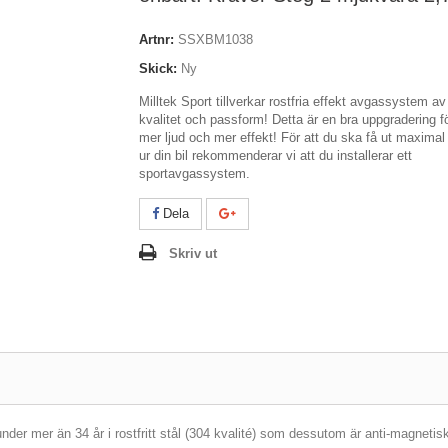
Artnr:
SSXBM1038
Skick:
Ny
Milltek Sport tillverkar rostfria effekt avgassystem a
kvalitet och passform! Detta är en bra uppgradering f
mer ljud och mer effekt! För att du ska få ut maximal
ur din bil rekommenderar vi att du installerar ett
sportavgassystem.
Dela
Skriv ut
er mer än 34 år i rostfritt stål (304 kvalité) som dessutom är anti-magnetis