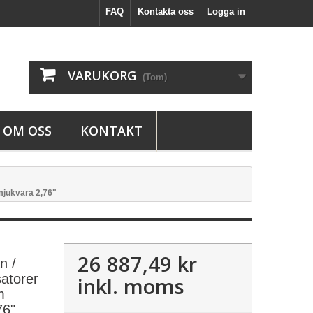
FAQ
Kontakta oss
Logga in
VARUKORG
(Tom)
OM OSS
KONTAKT
mjukvara 2,76"
26 887,49 kr
n /
atorer
inkl. moms
m
76"