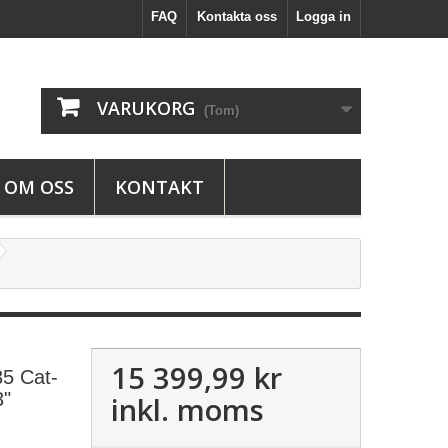
FAQ
Kontakta oss
Logga in
VARUKORG
(Tom)
OM OSS
KONTAKT
15 399,99 kr
35 Cat-
3"
inkl. moms