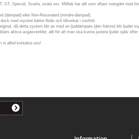
JET, GT, Special, Svarta, ovala osv. Milltek har allt som oftast mängder med lösn
ted (dämpad) eller Non-Resonated (mindre-dämpad).
dock med mycket bättre flöde och tillverkat i rostfritt.
original, då detta system blir av med en ljuddämpare (den främre) blir ljudet my
lars aktiva avgasventiler, allt för att man ska kunna justera ljudet själv eft
 ni alltid kontakta oss!
Information