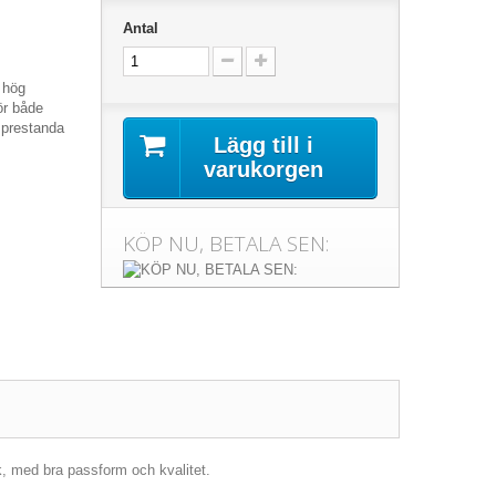
Antal
v hög
ör både
 prestanda
Lägg till i
varukorgen
KÖP NU, BETALA SEN:
k, med bra passform och kvalitet.