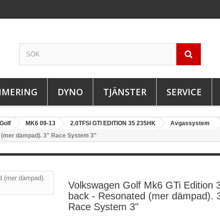
IMERING
DYNO
TJÄNSTER
SERVICE
Golf
MK6 09-13
2.0TFSI GTI EDITION 35 235HK
Avgassystem
d (mer dämpad). 3" Race System 3"
Volkswagen Golf Mk6 GTi Edition 
back - Resonated (mer dämpad). 
Race System 3"