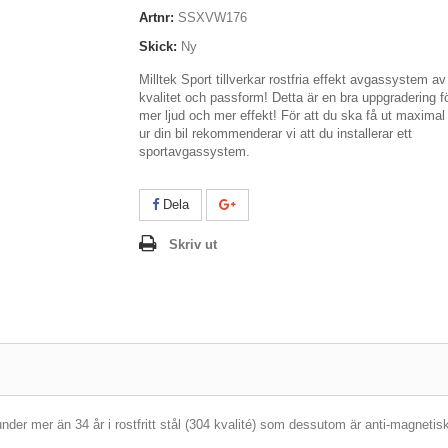
Artnr:
SSXVW176
Skick:
Ny
Milltek Sport tillverkar rostfria effekt avgassystem a
kvalitet och passform! Detta är en bra uppgradering f
mer ljud och mer effekt! För att du ska få ut maximal
ur din bil rekommenderar vi att du installerar ett
sportavgassystem.
Dela
Skriv ut
er mer än 34 år i rostfritt stål (304 kvalité) som dessutom är anti-magnetis