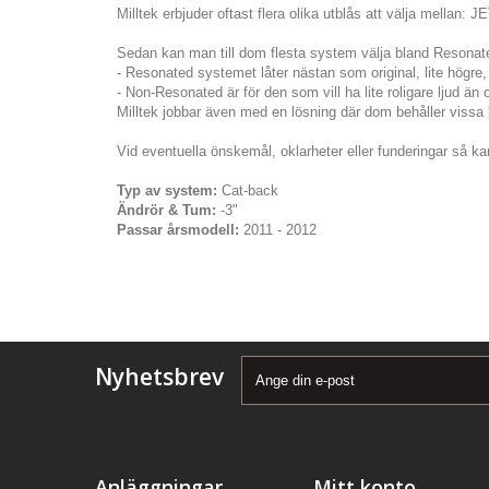
Milltek erbjuder oftast flera olika utblås att välja mellan: 
Sedan kan man till dom flesta system välja bland Resona
- Resonated systemet låter nästan som original, lite högre, 
- Non-Resonated är för den som vill ha lite roligare ljud än 
Milltek jobbar även med en lösning där dom behåller vissa bi
Vid eventuella önskemål, oklarheter eller funderingar så kan
Typ av system:
Cat-back
Ändrör & Tum:
-3"
Passar årsmodell:
2011 - 2012
Nyhetsbrev
Anläggningar
Mitt konto