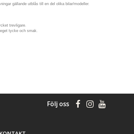
ingar gällande utblås till en del olika bilar/modeller.
cket trevligare.
er eget tycke och smak.
Följ oss
KONTAKT