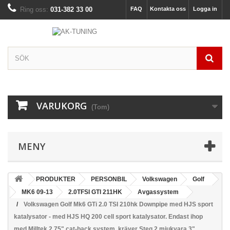
Ring oss:
031-382 33 00
FAQ
Kontakta oss
Logga in
VARUKORG
(Tom)
MENY
PRODUKTER
PERSONBIL
Volkswagen
Golf
MK6 09-13
2.0TFSI GTI 211HK
Avgassystem
Volkswagen Golf Mk6 GTi 2.0 TSI 210hk Downpipe med HJS sport
katalysator - med HJS HQ 200 cell sport katalysator. Endast ihop
med Milltek 2.75" cat-back system, kräver Steg 2 mjukvara 3"