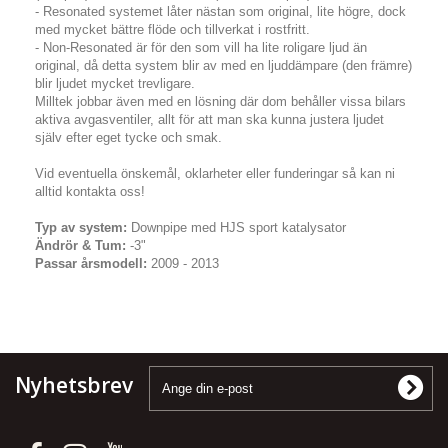
- Resonated systemet låter nästan som original, lite högre, dock
med mycket bättre flöde och tillverkat i rostfritt.
- Non-Resonated är för den som vill ha lite roligare ljud än
original, då detta system blir av med en ljuddämpare (den främre)
blir ljudet mycket trevligare.
Milltek jobbar även med en lösning där dom behåller vissa bilars
aktiva avgasventiler, allt för att man ska kunna justera ljudet
själv efter eget tycke och smak.
Vid eventuella önskemål, oklarheter eller funderingar så kan ni
alltid kontakta oss!
Typ av system:
Downpipe med HJS sport katalysator
Ändrör & Tum:
-3"
Passar årsmodell:
2009 - 2013
Nyhetsbrev