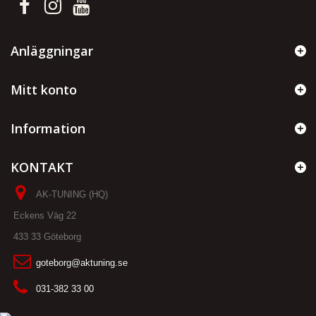
Anläggningar
Mitt konto
Information
KONTAKT
AK-TUNING (HQ)
Eckens Väg 22
433 33 Göteborg
goteborg@aktuning.se
031-382 33 00