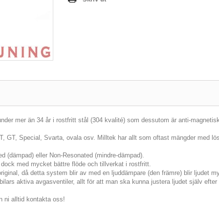
er mer än 34 år i rostfritt stål (304 kvalité) som dessutom är anti-magnetis
JET, GT, Special, Svarta, ovala osv. Milltek har allt som oftast mängder med lösn
ted (dämpad) eller Non-Resonated (mindre-dämpad).
dock med mycket bättre flöde och tillverkat i rostfritt.
original, då detta system blir av med en ljuddämpare (den främre) blir ljudet my
lars aktiva avgasventiler, allt för att man ska kunna justera ljudet själv eft
 ni alltid kontakta oss!