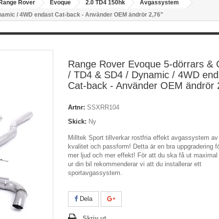
Range Rover
Evoque
2.0 TD4 150hk
Avgassystem
namic / 4WD endast Cat-back - Använder OEM ändrör 2,76"
Range Rover Evoque 5-dörrars &
/ TD4 & SD4 / Dynamic / 4WD end
Cat-back - Använder OEM ändrör 
Artnr:
SSXRR104
Skick:
Ny
Milltek Sport tillverkar rostfria effekt avgassystem a
kvalitet och passform! Detta är en bra uppgradering f
mer ljud och mer effekt! För att du ska få ut maximal
ur din bil rekommenderar vi att du installerar ett
sportavgassystem.
Dela
Skriv ut