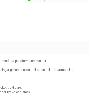
k, med bra passform och kvalitet.
ingar gällande utblås till en del olika bilar/modeller.
cket trevligare.
er eget tycke och smak.