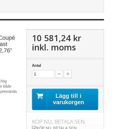
10 581,24 kr
 Coupé
ast
inkl. moms
2,76"
Antal
v hög
ör både
 prestanda
Lägg till i
varukorgen
KÖP NU, BETALA SEN: