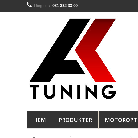
Ring oss:
031-382 33 00
HEM
PRODUKTER
MOTOROPT