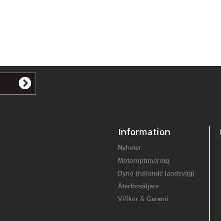
Information
Nyheter
Motoroptimering
Dyno (rullande landsväg)
Återförsäljare
Villkor & Garanti