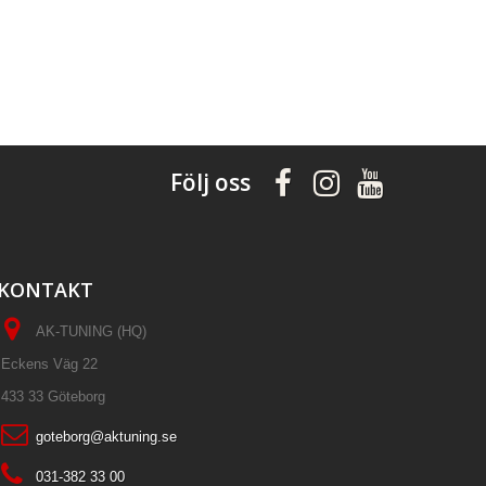
Följ oss
KONTAKT
AK-TUNING (HQ)
Eckens Väg 22
433 33 Göteborg
goteborg@aktuning.se
031-382 33 00