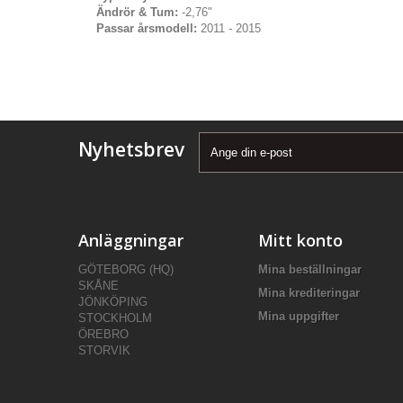
Ändrör & Tum:
-2,76"
Passar årsmodell:
2011 - 2015
Nyhetsbrev
Anläggningar
Mitt konto
GÖTEBORG (HQ)
Mina beställningar
SKÅNE
Mina krediteringar
JÖNKÖPING
Mina uppgifter
STOCKHOLM
ÖREBRO
STORVIK