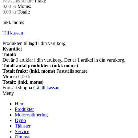
Fastställs senare
Frakt:
0,00 kr
Moms:
0,00 kr
Totalt:
inkl. moms
Till kassan
Produkten tilllagd i din varukorg
Kvantitet
Totalt:
Det är
0
artiklar i din varukorg.
Det är 1 artikel in din varukorg.
Totalt antal produkter: (inkl. moms)
Totalt frakt: (inkl. moms)
Fastställs senare
Moms:
0,00 kr
Totalt: (inkl. moms)
Fortsätt shoppa
Gå till kassan
Meny
Hem
Produkter
Motoroptimering
Dyno
Tjänster
Service
Om oss