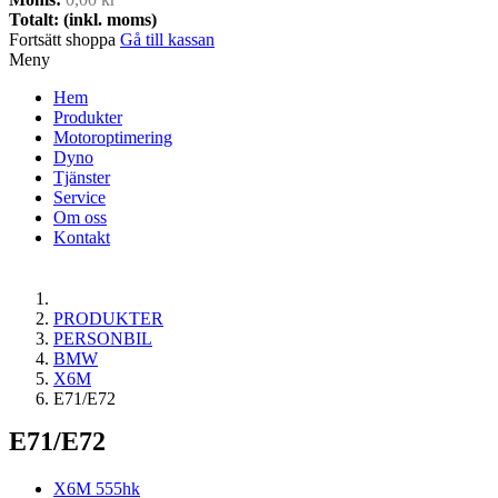
Totalt: (inkl. moms)
Fortsätt shoppa
Gå till kassan
Meny
Hem
Produkter
Motoroptimering
Dyno
Tjänster
Service
Om oss
Kontakt
PRODUKTER
PERSONBIL
BMW
X6M
E71/E72
E71/E72
X6M 555hk