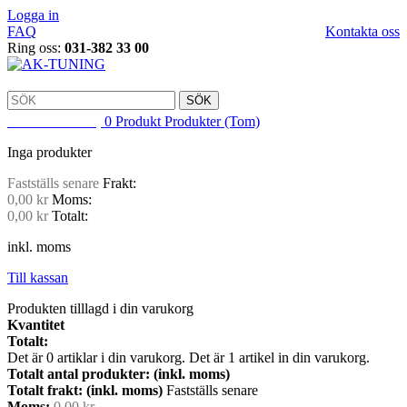
Logga in
FAQ
Kontakta oss
Ring oss:
031-382 33 00
SÖK
VARUKORG
0
Produkt
Produkter
(Tom)
Inga produkter
Fastställs senare
Frakt:
0,00 kr
Moms:
0,00 kr
Totalt:
inkl. moms
Till kassan
Produkten tilllagd i din varukorg
Kvantitet
Totalt:
Det är
0
artiklar i din varukorg.
Det är 1 artikel in din varukorg.
Totalt antal produkter: (inkl. moms)
Totalt frakt: (inkl. moms)
Fastställs senare
Moms:
0,00 kr