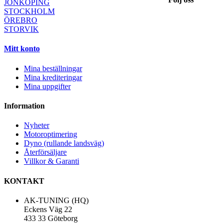
JÖNKÖPING
STOCKHOLM
ÖREBRO
STORVIK
Mitt konto
Mina beställningar
Mina krediteringar
Mina uppgifter
Information
Nyheter
Motoroptimering
Dyno (rullande landsväg)
Återförsäljare
Villkor & Garanti
KONTAKT
AK-TUNING (HQ)
Eckens Väg 22
433 33 Göteborg