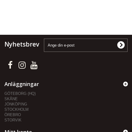
Nyhetsbrev
Anläggningar
GÖTEBORG (HQ)
SKÅNE
JÖNKÖPING
STOCKHOLM
ÖREBRO
STORVIK