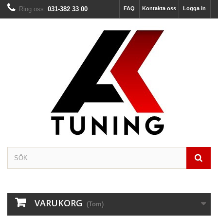
Ring oss:
031-382 33 00
FAQ
Kontakta oss
Logga in
VARUKORG
(Tom)