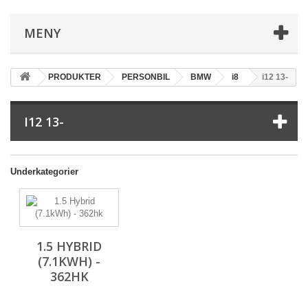
MENY
PRODUKTER
PERSONBIL
BMW
i8
i12 13-
I12 13-
Underkategorier
1.5 HYBRID
(7.1KWH) -
362HK