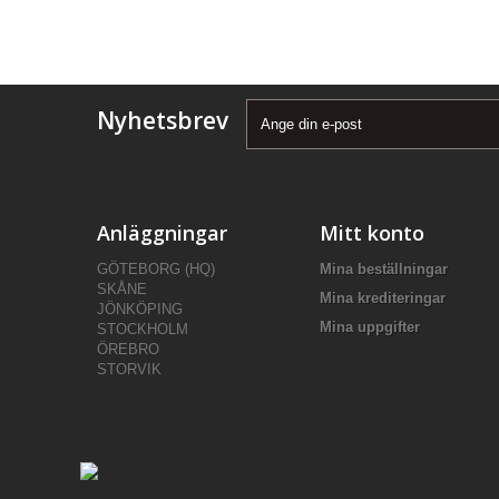
Nyhetsbrev
Anläggningar
Mitt konto
GÖTEBORG (HQ)
Mina beställningar
SKÅNE
Mina krediteringar
JÖNKÖPING
Mina uppgifter
STOCKHOLM
ÖREBRO
STORVIK