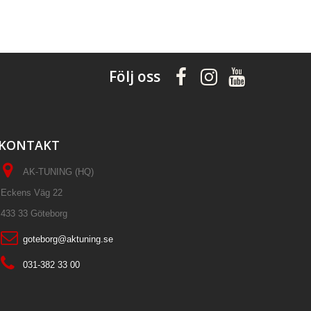
Följ oss
KONTAKT
AK-TUNING (HQ)
Eckens Väg 22
433 33 Göteborg
goteborg@aktuning.se
031-382 33 00