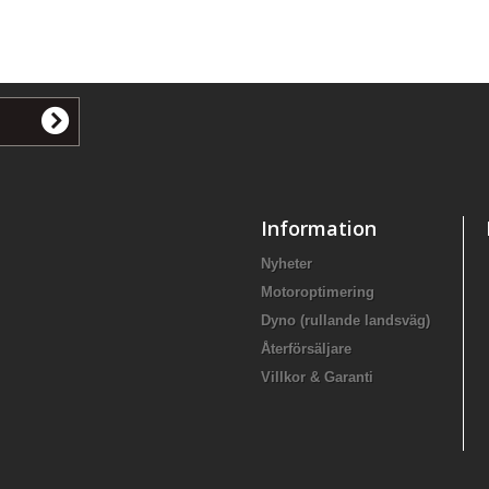
Information
Nyheter
Motoroptimering
Dyno (rullande landsväg)
Återförsäljare
Villkor & Garanti