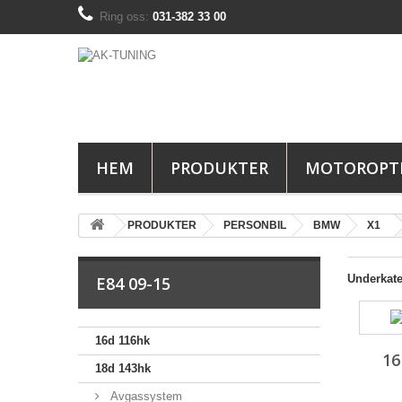
Ring oss:
031-382 33 00
HEM
PRODUKTER
MOTOROPT
PRODUKTER
PERSONBIL
BMW
X1
Underkate
E84 09-15
16d 116hk
16
18d 143hk
Avgassystem