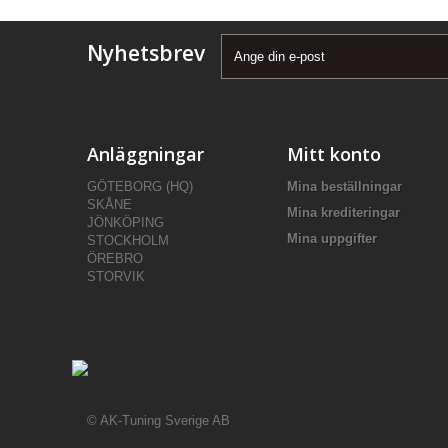
Nyhetsbrev
Anläggningar
Mitt konto
GÖTEBORG (HQ)
Mina beställningar
SKÅNE
Mina krediteringar
JÖNKÖPING
Mina uppgifter
STOCKHOLM
ÖREBRO
STORVIK
© AK-Tuning Sverige AB