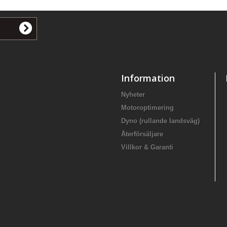
Information
Nyheter
Motoroptimering
Dyno (rullande landsväg)
Återförsäljare
Villkor & Garanti