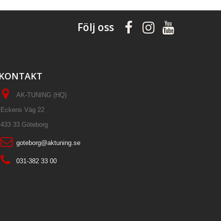
Följ oss
KONTAKT
AK-TUNING (HQ)
Eckens Väg 22
433 33 Göteborg
goteborg@aktuning.se
031-382 33 00