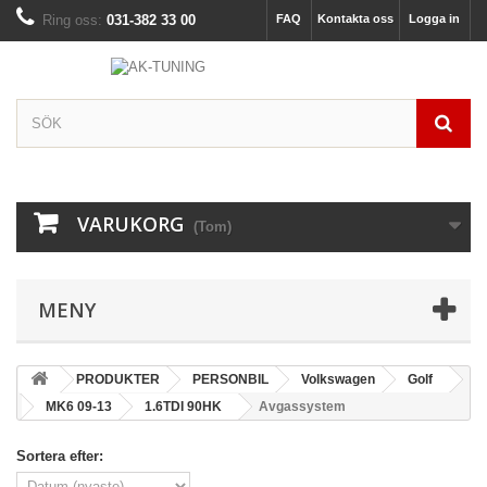
Ring oss:
031-382 33 00
FAQ
Kontakta oss
Logga in
VARUKORG
(Tom)
MENY
PRODUKTER
PERSONBIL
Volkswagen
Golf
MK6 09-13
1.6TDI 90HK
Avgassystem
Sortera efter: