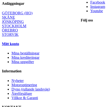
Facebook
Anläggningar
Instagram
Youtube
GÖTEBORG (HQ)
SKÅNE
Följ oss
JÖNKÖPING
STOCKHOLM
ÖREBRO
STORVIK
Mitt konto
Mina beställningar
Mina krediteringar
Mina uppgifter
Information
Nyheter
Motoroptimering
Dyno (rullande landsväg)
Återförsäljare
Villkor & Garanti